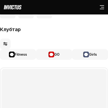
Клубтар
Fitness
GO
Girls