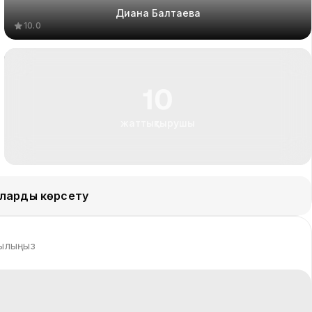
Диана Балтаева
10.0
10
жаттықтырушы
ларды көрсету
зылыңыз