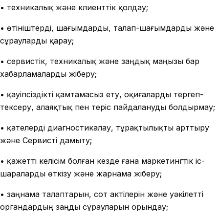
• техникалық және клиенттік қолдау;
• өтініштерді, шағымдарды, талап-шағымдарды және
сұрауларды қарау;
• сервистік, техникалық және заңдық маңызы бар
хабарламаларды жіберу;
• қауіпсіздікті қамтамасыз ету, оқиғаларды тергеп-
тексеру, алаяқтық пен теріс пайдалануды болдырмау;
• қателерді диагностикалау, тұрақтылықты арттыру
және Сервисті дамыту;
• қажетті келісім болған кезде ғана маркетингтік іс-
шараларды өткізу және жарнама жіберу;
• заңнама талаптарын, сот актілерін және уәкілетті
органдардың заңды сұрауларын орындау;