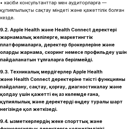
• кәсіби консультанттар мен аудиторларға —
құпиялылықты сақтау міндеті және қажеттілік болған
кезде.
9.2. Apple Health және Health Connect деректері
жарнамалық желілерге, маркетингтік
платформаларға, деректер брокерлеріне және
оларды жарнама, скоринг немесе профильдеу үшін
пайдаланатын тұлғаларға берілмейді.
9.3. Техникалық мердігерлер Apple Health
және Health Connect деректеріне тиісті функцияны
пайдалану, сақтау, қорғау, диагностикалау және
қолдау үшін қажетті ең аз көлемде ғана,
құпиялылық және деректерді өңдеу туралы шарт
негізінде қол жеткізеді.
9.4. Қызметкерлердің жеке спорттық және
физиологиялық деректерге қолжетімділігі