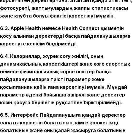
көрсетілген деректер ғана, атап айтқанда аты, тегі,
фотосуреті, жаттығулардың жалпы статистикасы
және клубта болуы фактісі көрсетілуі мүмкін.
6.3. Apple Health немесе Health Connect қызметін
қосу алынған деректерді басқа пайдаланушыларға
көрсетуге келісім білдірмейді.
6.4. Калориялар, жүрек соғу жиілігі, оның
динамикасының көрсеткіштері және өзге спорттық
немесе физиологиялық көрсеткіштер басқа
пайдаланушыларға тиісті параметр жеке
қосылғаннан кейін ғана көрсетілуі мүмкін. Мұндай
параметр әдепкі бойынша өшірулі және деректер
көзін қосуға берілетін рұқсатпен біріктірілмейді.
6.5. Интерфейс Пайдаланушыға қандай деректер
санаты көрінетін болатынын, кімге қолжетімді
болатынын және оны қалай жасыруға болатынын