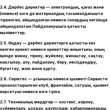
2.4. Дербес деректер — электрондық, қағаз және
(немесе) өзге де материалдық тасымалдағышта
тіркелген, айқындалған немесе солардың негізінде
айқындалатын Пайдаланушыға қатысты
мәліметтер.
2.5. Өңдеу — дербес деректерге қатысты кез
келген әрекет немесе әрекеттер жиынтығы, оның
ішінде жинау, тіркеу, жүйелеу, жинақтау, сақтау,
нақтылау, алу, пайдалану, беру, иесіздендіру,
бұғаттау, жою және құрту.
2.6. Серіктес — ұсынысы немесе қызметі Сервисте
орналастырылған клуб, франчайзи, сатушы, қызмет
көрсетуші немесе өзге тұлға.
2.7. Техникалық мердігер — хостинг, әзірлеу,
сүйемелдеу, қолдау, қауіпсіздік, хабарламаларды