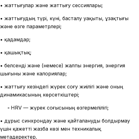
• жаттығулар және жаттығу сессиялары;
• жаттығудың түрі, күні, басталу уақыты, ұзақтығы
және өзге параметрлері;
• қадамдар;
• қашықтық;
• белсенді және (немесе) жалпы энергия, энергия
шығыны және калориялар;
• жаттығу кезіндегі жүрек соғу жиілігі және оның
динамикасының көрсеткіштері;
-
HRV — жүрек соғысының өзгермелілігі;
• дұрыс синхрондау және қайталануды болдырмау
үшін қажетті жазба көзі мен техникалық
метадеректер.