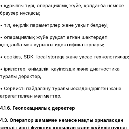
• құрылғы түрі, операциялық жүйе, қолданба немесе
браузер нұсқасы;
• тіл, өңірлік параметрлер және уақыт белдеуі;
• операциялық жүйе рұқсат еткен шектердегі
қолданба мен құрылғы идентификаторлары;
• cookies, SDK, local storage және ұқсас технологиялар;
• іркілістер, өнімділік, қауіпсіздік және диагностика
туралы деректер;
• Сервисті пайдалану туралы иесіздендірілген және
агрегатталған мәліметтер.
4.1.6. Геолокациялық деректер
4.3. Оператор шамамен немесе нақты орналасқан
жерді тиісті функция қосылған және жүйелік рұқсат