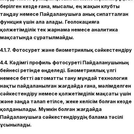
берілген кезде ғана, мысалы, ең жақын клубты
таңдау немесе Пайдаланушыға анық сипатталған
функция үшін ала алады. Геолокацияға
қолжетімділік тек жарнама немесе аналитика
мақсатында сұратылмайды.
4.1.7. Фотосурет және биометриялық сәйкестендіру
4.4. Кәдімгі профиль фотосуреті Пайдаланушының
бейнесі ретінде өңделеді. Биометриялық үлгі
немесе бетті автоматты тану мұндай технология
нақты пайдаланылған жағдайда ғана, мәлімделген
сәйкестендіру немесе қолжетімділік мақсаты үшін
және заңда талап етілсе, жеке келісім болған кезде
қолданылады. Мүмкін болған жағдайда
Пайдаланушыға сәйкестендірудің балама тәсілі
ұсынылады.