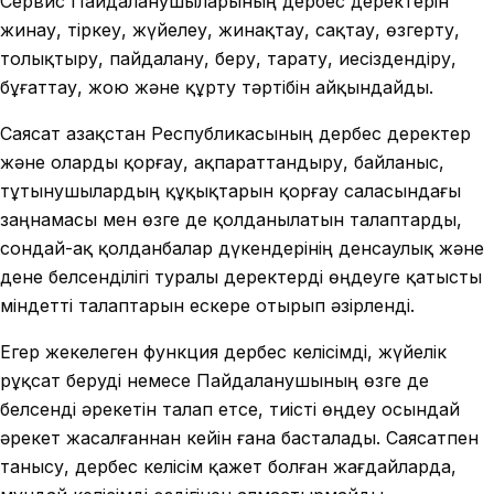
Сервис Пайдаланушыларының дербес деректерін
жинау, тіркеу, жүйелеу, жинақтау, сақтау, өзгерту,
толықтыру, пайдалану, беру, тарату, иесіздендіру,
бұғаттау, жою және құрту тәртібін айқындайды.
Саясат Қазақстан Республикасының дербес деректер
және оларды қорғау, ақпараттандыру, байланыс,
тұтынушылардың құқықтарын қорғау саласындағы
заңнамасы мен өзге де қолданылатын талаптарды,
сондай-ақ қолданбалар дүкендерінің денсаулық және
дене белсенділігі туралы деректерді өңдеуге қатысты
міндетті талаптарын ескере отырып әзірленді.
Егер жекелеген функция дербес келісімді, жүйелік
рұқсат беруді немесе Пайдаланушының өзге де
белсенді әрекетін талап етсе, тиісті өңдеу осындай
әрекет жасалғаннан кейін ғана басталады. Саясатпен
танысу, дербес келісім қажет болған жағдайларда,