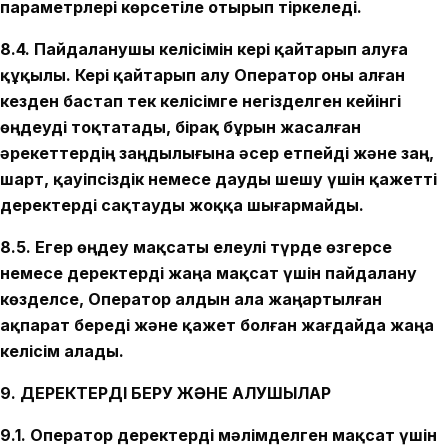
параметрлері көрсетіле отырып тіркеледі.
8.4. Пайдаланушы келісімін кері қайтарып алуға
құқылы. Кері қайтарып алу Оператор оны алған
кезден бастап тек келісімге негізделген кейінгі
өңдеуді тоқтатады, бірақ бұрын жасалған
әрекеттердің заңдылығына әсер етпейді және заң,
шарт, қауіпсіздік немесе дауды шешу үшін қажетті
деректерді сақтауды жоққа шығармайды.
8.5. Егер өңдеу мақсаты елеулі түрде өзгерсе
немесе деректерді жаңа мақсат үшін пайдалану
көзделсе, Оператор алдын ала жаңартылған
ақпарат береді және қажет болған жағдайда жаңа
келісім алады.
9. ДЕРЕКТЕРДІ БЕРУ ЖӘНЕ АЛУШЫЛАР
9.1. Оператор деректерді мәлімделген мақсат үшін