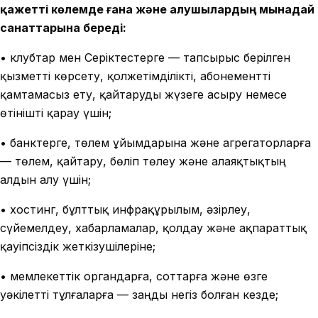
қажетті көлемде ғана және алушылардың мынадай
санаттарына береді:
• клубтар мен Серіктестерге — тапсырыс берілген
қызметті көрсету, қолжетімділікті, абонементті
қамтамасыз ету, қайтаруды жүзеге асыру немесе
өтінішті қарау үшін;
• банктерге, төлем ұйымдарына және агрегаторларға
— төлем, қайтару, бөліп төлеу және алаяқтықтың
алдын алу үшін;
• хостинг, бұлттық инфрақұрылым, әзірлеу,
сүйемелдеу, хабарламалар, қолдау және ақпараттық
қауіпсіздік жеткізушілеріне;
• мемлекеттік органдарға, соттарға және өзге
уәкілетті тұлғаларға — заңды негіз болған кезде;