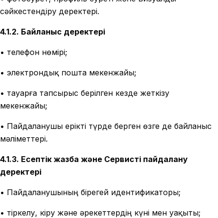
сәйкестендіру деректері.
4.1.2. Байланыс деректері
• телефон нөмірі;
• электрондық пошта мекенжайы;
• тауарға тапсырыс берілген кезде жеткізу
мекенжайы;
• Пайдаланушы ерікті түрде берген өзге де байланыс
мәліметтері.
4.1.3. Есептік жазба және Сервисті пайдалану
деректері
• Пайдаланушының бірегей идентификаторы;
• тіркелу, кіру және әрекеттердің күні мен уақыты;