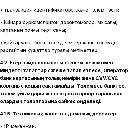
• транзакция идентификаторы және төлем тәсілі;
• ішінара бүркемеленген деректемелер, мысалы,
картаның соңғы төрт саны;
• қайтарулар, бөліп төлеу, чектер және төлемді
растайтын құжаттар туралы мәліметтер.
4.2. Егер пайдаланылатын төлем шешімі мен
міндетті талаптар өзгеше талап етпесе, Оператор
банк картасының толық нөмірін және CVV/CVC
қорғаныс кодын сақтамайды. Төлемдер банктер,
төлем ұйымдары және агрегаторлар тарапынан
олардың талаптарына сәйкес өңделеді.
4.1.5. Техникалық және талдамалық деректер
• IP-мекенжай;