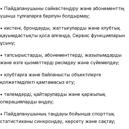
• Пайдаланушыны сәйкестендіру және абонементтің
үшінші тұлғаларға берілуін болдырмау;
• кестені, брондауды, жаттығуларды және клубтық
қауымдастықты қоса алғанда, Сервис функцияларын
ұсыну;
• тапсырыстарды, абонементтерді, жазылымдарды
және өзге қызметтерді ресімдеу және сүйемелдеу;
• клубтарға және байланысты объектілерге
қолжетімділікті қамтамасыз ету;
• төлемдерді, қайтаруларды және қаржылық
операцияларды өңдеу;
• Пайдаланушының таңдауы бойынша спорттық
статистиканы синхрондау, көрсету және сақтау;