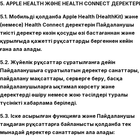
5. APPLE HEALTH ЖӘНЕ HEALTH CONNECT ДЕРЕКТЕРІ
5.1. Мобильді қолданба Apple Health (HealthKit) және
(немесе) Health Connect деректерін Пайдаланушы
тиісті деректер көзін қосуды өзі бастағаннан және
құрылғыда қажетті рұқсаттарды бергеннен кейін
ғана ала алады.
5.2. Жүйелік рұқсаттар сұратылғанға дейін
Пайдаланушыға сұратылатын деректер санаттары,
пайдалану мақсаттары, серверге беру, басқа
пайдаланушыларға ықтимал көрсету және
деректерді өшіру немесе жою тәсілдері туралы
түсінікті хабарлама беріледі.
5.3. Іске асырылған функцияға және Пайдаланушы
таңдаған рұқсаттарға байланысты қолданба тек
мынадай деректер санаттарын ала алады: