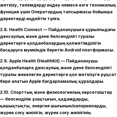
жеткізу, төлемдерді өңдеу немесе өзге техникалық
функция үшін Оператордың тапсырмасы бойынша
деректерді өңдейтін тұлға.
2.8. Health Connect — Пайдаланушыға құрылғыдағы
денсаулық және дене белсенділігі туралы
деректерге қолданбалардың қолжетімділігін
басқаруға мүмкіндік беретін Android платформасы.
2.9. Apple Health (HealthKit) — Пайдаланушы
қолданбаларға денсаулық және дене белсенділігі
туралы жекелеген деректерге қол жеткізуге рұқсат
бере алатын Apple бағдарламалық құралдары.
2.10. Спорттық және физиологиялық көрсеткіштер
— белсенділік ұзақтығын, қадамдарды,
қашықтықты, энергия шығынын/калорияларды,
жүрек соғу жиілігін, жүрек соғу жиілігінің