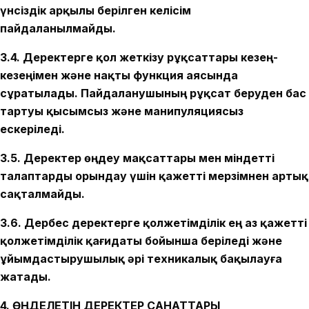
үнсіздік арқылы берілген келісім
пайдаланылмайды.
3.4. Деректерге қол жеткізу рұқсаттары кезең-
кезеңімен және нақты функция аясында
сұратылады. Пайдаланушының рұқсат беруден бас
тартуы қысымсыз және манипуляциясыз
ескеріледі.
3.5. Деректер өңдеу мақсаттары мен міндетті
талаптарды орындау үшін қажетті мерзімнен артық
сақталмайды.
3.6. Дербес деректерге қолжетімділік ең аз қажетті
қолжетімділік қағидаты бойынша беріледі және
ұйымдастырушылық әрі техникалық бақылауға
жатады.
4. ӨҢДЕЛЕТІН ДЕРЕКТЕР САНАТТАРЫ