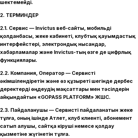
шектемейді.
2. ТЕРМИНДЕР
2.1. Сервис — Invictus веб-сайты, мобильді
қолданбасы, жеке кабинеті, клубтық қауымдастық
интерфейстері, электрондық нысандар,
хабарламалар және Invictus-тың өзге де цифрлық
функциялары.
2.2. Компания, Оператор — Сервисті
әкімшілендіретін және өз құзыреті шегінде дербес
деректерді өңдеудің мақсаттары мен тәсілдерін
айқындайтын «GOPASS PLATFORM» ЖШС.
2.3. Пайдаланушы — Сервисті пайдаланатын жеке
тұлға, оның ішінде Атлет, клуб клиенті, абонемент
сатып алушы, сайтқа кіруші немесе қолдау
қызметіне жүгінетін тұлға.