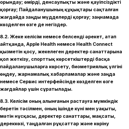
орындау; өмірді, денсаулықты және қауіпсіздікті
қорғау; Пайдаланушының құқықтары сақталған
жағдайда заңды мүдделерді қорғау; заңнамада
көзделген өзге де негіздер.
8.2. Жеке келісім немесе белсенді әрекет, атап
айтқанда, Apple Health немесе Health Connect
қызметін қосу, жекелеген деректер санаттарына
қол жеткізу, спорттық көрсеткіштерді басқа
пайдаланушыларға көрсету, биометриялық үлгіні
өңдеу, жарнамалық хабарламалар және заңда
немесе Сервис интерфейсінде көзделген өзге
жағдайлар үшін сұратылады.
8.3. Келісім оның алынғанын растауға мүмкіндік
беретін тәсілмен, оның ішінде күні мен уақыты,
мәтін нұсқасы, деректер санаттары, мақсаты,
дереккөзі, таңдалған рұқсаттар және көріну