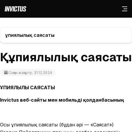
Құпиялылық саясаты
Құпиялылық саясаты
Соңғы жаңарту: 31.12.2024
ҚҰПИЯЛЫЛЫҚ САЯСАТЫ
Invictus веб-сайты мен мобильді қолданбасының
Осы Құпиялылық саясаты (бұдан әрі — «Саясат»)