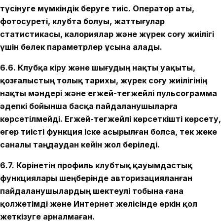
түсінуге мүмкіндік беруге тиіс. Оператор аты,
фотосуреті, клубта болуы, жаттығулар
статистикасы, калориялар және жүрек соғу жиілігі
үшін бөлек параметрлер ұсына алады.
6.6. Клубқа кіру және шығудың нақты уақыты,
қозғалыстың толық тарихы, жүрек соғу жиілігінің
нақты мәндері және егжей-тегжейлі пульсограмма
әдепкі бойынша басқа пайдаланушыларға
көрсетілмейді. Егжей-тегжейлі көрсеткішті көрсету,
егер тиісті функция іске асырылған болса, тек жеке
саналы таңдаудан кейін жол беріледі.
6.7. Көрінетін профиль клубтық қауымдастық
функциялары шеңберінде авторизацияланған
пайдаланушылардың шектеулі тобына ғана
қолжетімді және Интернет желісінде еркін қол
жеткізуге арналмаған.