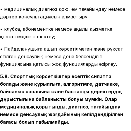
• медициналық диагноз қою, ем тағайындау немесе
дәрігер консультациясын алмастыру;
• клубқа, абонементке немесе ақылы қызметке
қолжетімділікті шектеу;
• Пайдаланушыға ашып көрсетілмеген және рұқсат
етілген денсаулық немесе дене белсенділігі
функциясына қатысы жоқ функцияларды әзірлеу.
5.8. Спорттық көрсеткіштер есептік сипатта
болады және құрылғыға, алгоритмге, датчикке,
байланыс сапасына және бастапқы деректердің
дұрыстығына байланысты болуы мүмкін. Олар
медициналық қорытынды, диагноз, тағайындау
немесе денсаулық жағдайының кепілдендірілген
бағасы болып табылмайды.