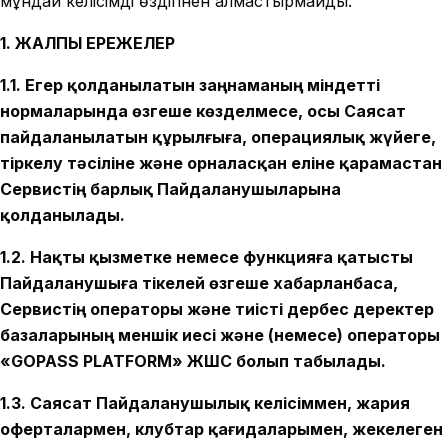
мұндай келісімді өздігінен алмастырмайды.
1. ЖАЛПЫ ЕРЕЖЕЛЕР
1.1. Егер қолданылатын заңнаманың міндетті
нормаларында өзгеше көзделмесе, осы Саясат
пайдаланылатын құрылғыға, операциялық жүйеге,
тіркелу тәсіліне және орналасқан еліне қарамастан
Сервистің барлық Пайдаланушыларына
қолданылады.
1.2. Нақты қызметке немесе функцияға қатысты
Пайдаланушыға тікелей өзгеше хабарланбаса,
Сервистің операторы және тиісті дербес деректер
базаларының меншік иесі және (немесе) операторы
«GOPASS PLATFORM» ЖШС болып табылады.
1.3. Саясат Пайдаланушылық келісіммен, жария
оферталармен, клубтар қағидаларымен, жекелеген