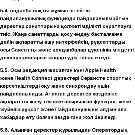
5.4. Қолданба нақты жұмыс істейтін
пайдаланушылық функцияда пайдаланылмайтын
деректер санаттарына қолжетімділікті сұратпауға
тиіс. Жаңа санаттарды қосу өңдеу басталғанға
дейін ақпаратты ашу интерфейсін, рұқсаттарды,
осы Саясатты және қолданбалар дүкенінің міндетті
декларацияларын жаңартуды талап етеді.
5.5. Осы редакция жасалған күні Apple Health
және Health Connect деректері Сервисте спорттық
көрсеткіштерді оқу және синхрондау үшін
пайдаланылады. Аталған деректер көздеріне
ақпаратты жазу тек іске асырылған функция, жеке
жүйелік рұқсат және Пайдаланушыны алдын ала
хабардар ету болған кезде ғана жол беріледі.
5.6. Алынған деректер құрылғыдан Оператордың