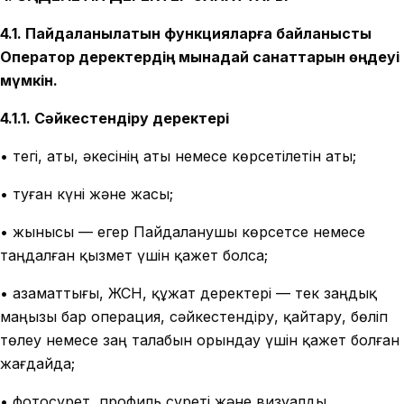
4.1. Пайдаланылатын функцияларға байланысты
Оператор деректердің мынадай санаттарын өңдеуі
мүмкін.
4.1.1. Сәйкестендіру деректері
• тегі, аты, әкесінің аты немесе көрсетілетін аты;
• туған күні және жасы;
• жынысы — егер Пайдаланушы көрсетсе немесе
таңдалған қызмет үшін қажет болса;
• азаматтығы, ЖСН, құжат деректері — тек заңдық
маңызы бар операция, сәйкестендіру, қайтару, бөліп
төлеу немесе заң талабын орындау үшін қажет болған
жағдайда;
• фотосурет, профиль суреті және визуалды