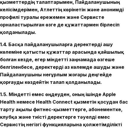
қызметтердің талаптарымен, Пайдаланушының
келісімдерімен, Атлеттің көрінетін және анонимді
профилі туралы ережемен және Сервисте
орналастырылған өзге де құжаттармен бірлесіп
қолданылады.
1.4. Басқа пайдаланушыларға деректерді ашу
көлеміне қатысты құжаттар арасында қайшылық
болған кезде, егер міндетті заңнамада өзгеше
белгіленбесе, деректерді аз көлемде ашуды және
Пайдаланушыны неғұрлым жоғары деңгейде
қорғауды көздейтін талап қолданылады.
1.5. Міндетті емес өңдеуден, оның ішінде Apple
Health немесе Health Connect қызметін қосудан бас
тарту ақылы фитнес-қызметтерге, абонементке,
клубқа және тиісті деректерге тәуелді емес
Сервистің негізгі функцияларына қолжетімділікті