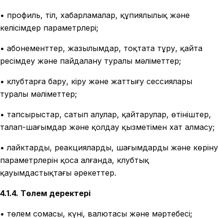
• профиль, тіл, хабарламалар, құпиялылық және
келісімдер параметрлері;
• абонементтер, жазылымдар, тоқтата тұру, қайта
ресімдеу және пайдалану туралы мәліметтер;
• клубтарға бару, кіру және жаттығу сессиялары
туралы мәліметтер;
• тапсырыстар, сатып алулар, қайтарулар, өтініштер,
талап-шағымдар және қолдау қызметімен хат алмасу;
• лайктарды, реакцияларды, шағымдарды және көріну
параметрлерін қоса алғанда, клубтық
қауымдастықтағы әрекеттер.
4.1.4. Төлем деректері
• төлем сомасы, күні, валютасы және мәртебесі;