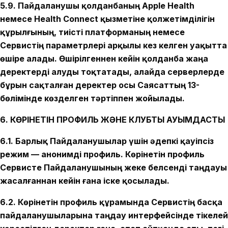
5.9. Пайдаланушы қолданбаның Apple Health
немесе Health Connect қызметіне қолжетімділігін
құрылғының, тиісті платформаның немесе
Сервистің параметрлері арқылы кез келген уақытта
өшіре алады. Өшірілгеннен кейін қолданба жаңа
деректерді алуды тоқтатады, алайда серверлерде
бұрын сақталған деректер осы Саясаттың 13-
бөлімінде көзделген тәртіппен жойылады.
6. КӨРІНЕТІН ПРОФИЛЬ ЖӘНЕ КЛУБТЫҚ ҚАУЫМДАСТЫҚ
6.1. Барлық Пайдаланушылар үшін әдепкі қауіпсіз
режим — анонимді профиль. Көрінетін профиль
Сервисте Пайдаланушының жеке белсенді таңдауы
жасалғаннан кейін ғана іске қосылады.
6.2. Көрінетін профиль құрамында Сервистің басқа
пайдаланушыларына таңдау интерфейсінде тікелей