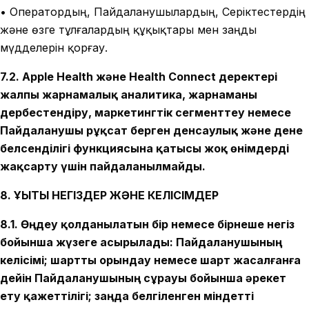
• Оператордың, Пайдаланушылардың, Серіктестердің
және өзге тұлғалардың құқықтары мен заңды
мүдделерін қорғау.
7.2. Apple Health және Health Connect деректері
жалпы жарнамалық аналитика, жарнаманы
дербестендіру, маркетингтік сегменттеу немесе
Пайдаланушы рұқсат берген денсаулық және дене
белсенділігі функциясына қатысы жоқ өнімдерді
жақсарту үшін пайдаланылмайды.
8. ҚҰҚЫҚТЫҚ НЕГІЗДЕР ЖӘНЕ КЕЛІСІМДЕР
8.1. Өңдеу қолданылатын бір немесе бірнеше негіз
бойынша жүзеге асырылады: Пайдаланушының
келісімі; шартты орындау немесе шарт жасалғанға
дейін Пайдаланушының сұрауы бойынша әрекет
ету қажеттілігі; заңда белгіленген міндетті