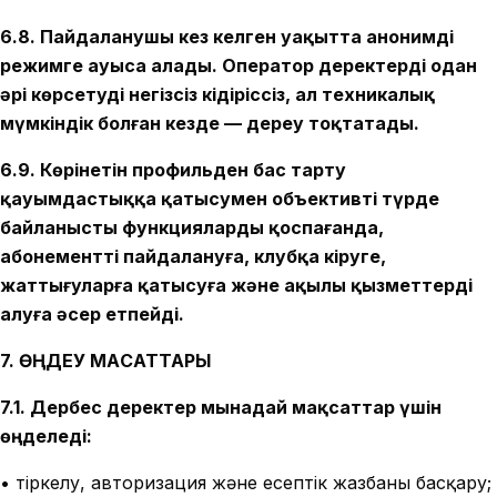
6.8. Пайдаланушы кез келген уақытта анонимді
режимге ауыса алады. Оператор деректерді одан
әрі көрсетуді негізсіз кідіріссіз, ал техникалық
мүмкіндік болған кезде — дереу тоқтатады.
6.9. Көрінетін профильден бас тарту
қауымдастыққа қатысумен объективті түрде
байланысты функцияларды қоспағанда,
абонементті пайдалануға, клубқа кіруге,
жаттығуларға қатысуға және ақылы қызметтерді
алуға әсер етпейді.
7. ӨҢДЕУ МАҚСАТТАРЫ
7.1. Дербес деректер мынадай мақсаттар үшін
өңделеді:
• тіркелу, авторизация және есептік жазбаны басқару;