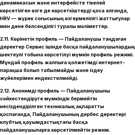
динамикасын және интерфейсте тікелей
көрсетілген өзге де көрсеткіштерді қоса алғанда,
HRV — жүрек соғысының өзгермелілігі
жаттығулар
мен дене белсенділігі туралы мәліметтер.
2.11. Көрінетін профиль — Пайдаланушы таңдаған
деректер Сервис ішінде басқа пайдаланушылардың
шектеулі тобына көрсетілуі мүмкін профиль режимі.
Мұндай профиль жалпыға қолжетімді интернет-
парақша болып табылмайды және іздеу
жүйелерімен индекстелмейді.
2.12. Анонимді профиль — Пайдаланушыны
сәйкестендіруге мүмкіндік бермейтін
иесіздендірілген техникалық ақпаратты
қоспағанда, Пайдаланушының дербес деректері
клубтық қауымдастықтағы басқа
пайдаланушыларға көрсетілмейтін режим.