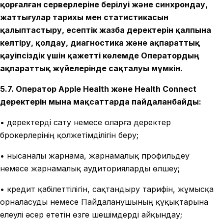
қорғалған серверлеріне берілуі және синхрондау,
жаттығулар тарихы мен статистикасын
қалыптастыру, есептік жазба деректерін қалпына
келтіру, қолдау, диагностика және ақпараттық
қауіпсіздік үшін қажетті көлемде Оператордың
ақпараттық жүйелерінде сақталуы мүмкін.
5.7. Оператор Apple Health және Health Connect
деректерін мына мақсаттарда пайдаланбайды:
• деректерді сату немесе оларға деректер
брокерлерінің қолжетімділігін беру;
• нысаналы жарнама, жарнамалық профильдеу
немесе жарнамалық аудиторияларды өлшеу;
• кредит қабілеттілігін, сақтандыру тарифін, жұмысқа
орналасуды немесе Пайдаланушының құқықтарына
елеулі әсер ететін өзге шешімдерді айқындау;