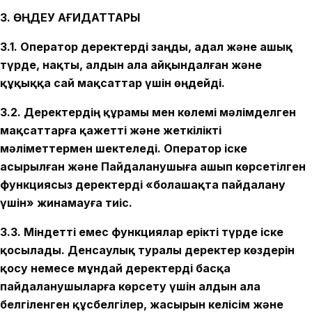
3. ӨҢДЕУ ҚАҒИДАТТАРЫ
3.1. Оператор деректерді заңды, адал және ашық
түрде, нақты, алдын ала айқындалған және
құқыққа сай мақсаттар үшін өңдейді.
3.2. Деректердің құрамы мен көлемі мәлімделген
мақсаттарға қажетті және жеткілікті
мәліметтермен шектеледі. Оператор іске
асырылған және Пайдаланушыға ашып көрсетілген
функциясыз деректерді «болашақта пайдалану
үшін» жинамауға тиіс.
3.3. Міндетті емес функциялар ерікті түрде іске
қосылады. Денсаулық туралы деректер көздерін
қосу немесе мұндай деректерді басқа
пайдаланушыларға көрсету үшін алдын ала
белгіленген құсбелгілер, жасырын келісім және