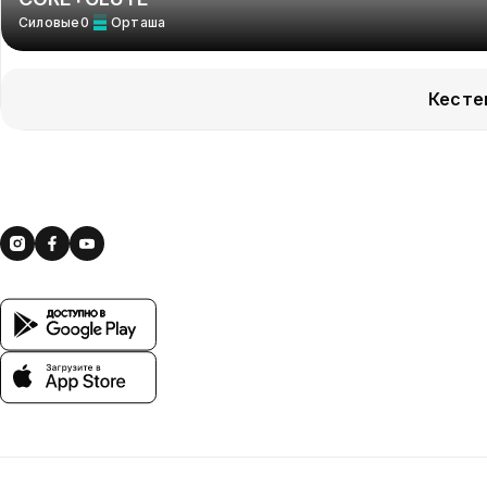
Силовые0
Орташа
Кестен