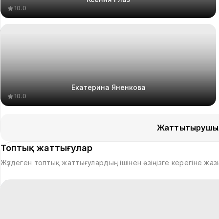
10.0
Екатерина Яненкова
10.0
Жаттықтырушы
Топтық жаттығулар
Жүздеген топтық жаттығулардың ішінен өзіңізге керегіне жа