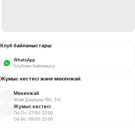
Клуб байланыстары:
WhatsApp
Клубпен байланысу
Жұмыс кестесі және мекенжай:
Мекенжай
Абай Даңғылы 160, 3 К.
Жұмыс кестесі
Пн-Пт: 07:00-23:00
Сб-Вс: 09:00-22:00