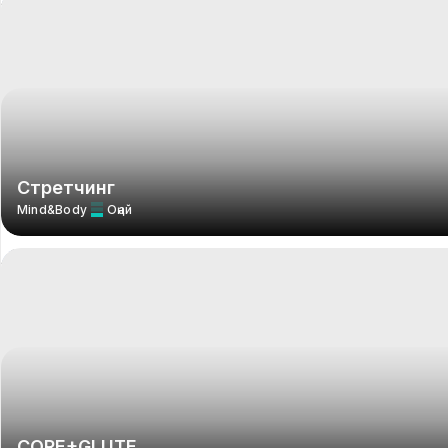
Стретчинг
Mind&Body
Оңай
CORE+GLUTE