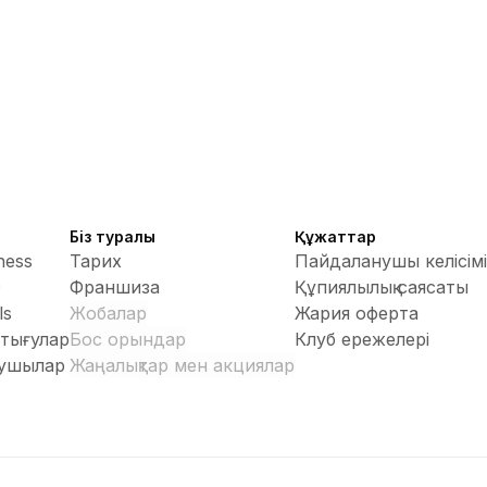
Біз туралы
Құжаттар
tness
Тарих
Пайдаланушы келісімі
O
Франшиза
Құпиялылық саясаты
ls
Жобалар
Жария оферта
ттығулар
Бос орындар
Клуб ережелері
рушылар
Жаңалықтар мен акциялар