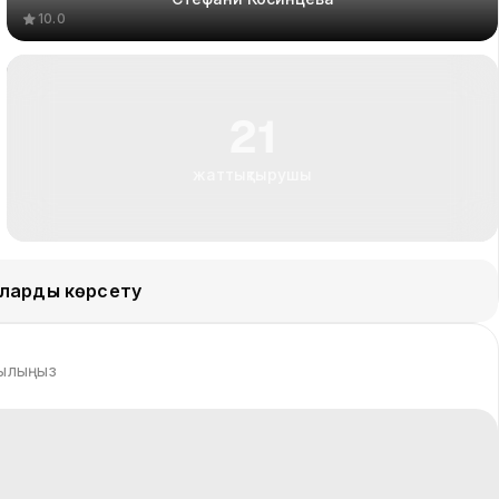
10.0
21
жаттықтырушы
ларды көрсету
зылыңыз