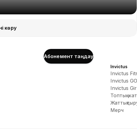
і көру
Абонемент таңдау
Invictus
Invictus Fi
Invictus G
Invictus Gir
Топтық жа
Жаттықты
Мерч