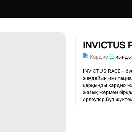
INVICTUS 
Кардио
Қиынды
INVICTUS RACE – бұ
жағдайын имитациял
қарқынды кардио жа
жазық жермен бірқал
өрлеулер.Бұл жүкте
етіп, негізгі бұлшы
тректер мотивация 
көмектесетін эмоци
Сабақ аралық жатты