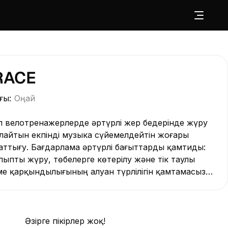
RACE
ғы:
Оңай
л велотренажерлерде әртүрлі жер бедерінде жүру
айтын екпінді музыка cүйемелдейтін жоғары
ттығу. Бағдарлама әртүрлі бағыттарды қамтиды:
ыпты жүру, төбелерге көтерілу және тік таулы
ме қарқындылығының алуан түрлілігін қамтамасыз
қет топтарын дамытуға көмектеседі. Музыкалық
беріп, жаттығу барысын физикалық белсенділікке
оналды әрі жігерлі атмосфераға айналдырады.
ғу элементтерін қамтиды.
Әзірге пікірлер жоқ!