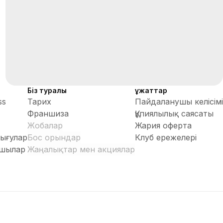
Біз туралы
Құжаттар
ss
Тарих
Пайдаланушы келісімі
Франшиза
Құпиялылық саясаты
Жобалар
Жария оферта
ығулар
Бос орындар
Клуб ережелері
шылар
Жаңалықтар мен акциялар