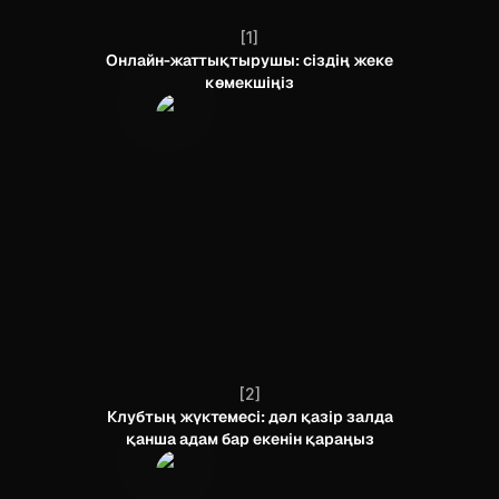
[
1
]
Онлайн-жаттықтырушы: сіздің жеке
көмекшіңіз
[
2
]
Клубтың жүктемесі: дәл қазір залда
қанша адам бар екенін қараңыз