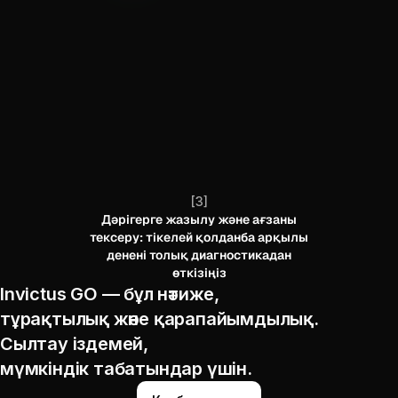
[
3
]
Дәрігерге жазылу және ағзаны
тексеру: тікелей қолданба арқылы
денені толық диагностикадан
өткізіңіз
Invictus GO — бұл нәтиже,

тұрақтылық және қарапайымдылық.

Сылтау іздемей,

мүмкіндік табатындар үшін.