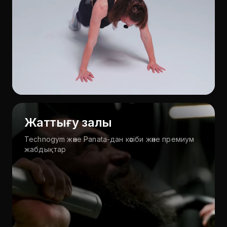
Жаттығу залы
Technogym және Panata-дан кәсіби және премиум
жабдықтар