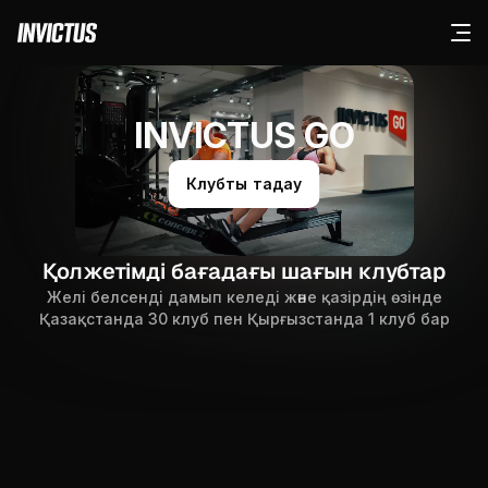
INVICTUS GO
Клубты таңдау
Қолжетімді бағадағы шағын клубтар
Желі белсенді дамып келеді және қазірдің өзінде
Қазақстанда 30 клуб пен Қырғызстанда 1 клуб бар