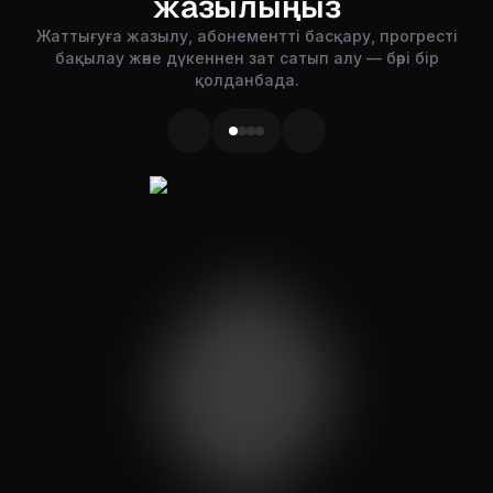
жазылыңыз
Жаттығуға жазылу, абонементті басқару, прогресті
бақылау және дүкеннен зат сатып алу — бәрі бір
қолданбада.