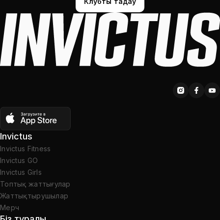
Клубты таңдау
Invictus
Invictus Fitness
Invictus GO
Invictus Girls
Топтық жаттығулар
Жаттықтырушылар
Мерч
Біз туралы