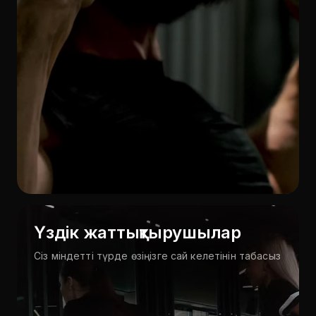
Үздік жаттықтырушылар
Сіз міндетті түрде өзіңізге сай келетінін табасыз