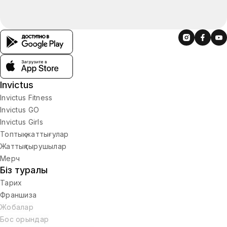
Invictus
Invictus Fitness
Invictus GO
Invictus Girls
Топтық жаттығулар
Жаттықтырушылар
Мерч
Біз туралы
Тарих
Франшиза
Жобалар
Бос орындар