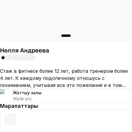
Нелля Андреева
Стаж в фитнесе более 12 лет, работа тренером более
4 лет. К каждому подопечному отношусь с
пониманием, учитывая все это пожелания и в том
числе ограничения. В меру требовательная и строгая.
Жаттығу залы
Жалға алу
Тренировки прописываю каждому индивидуально. Со
Марапаттары
мной вы полюбите тренировки и будете приходить на
них с удовольствием, при этом работая на результат.
Делаю фитнес неотъемлемой частью жизни, ведь
фитнес - это не только красота, это здоровье!