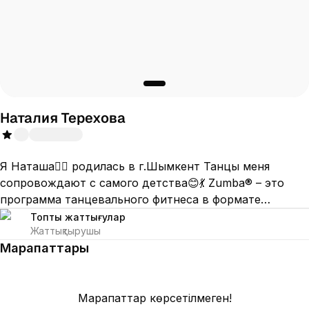
Наталия Терехова
Я Наташа🙋‍♀️ родилась в г.Шымкент Танцы меня
сопровождают с самого детства😊💃 Zumba®️ – это
программа танцевального фитнеса в формате
зажигательных танцев под латиноамериканскую
Топтық жаттығулар
Жаттықтырушы
музыку и много других ритмов. Эта тренировка
Марапаттары
позволяет быстро привести тело в хорошую
физическую форму. Те, кто считает ходьбу по
дорожке слишком скучной, кто совсем не умеет
Марапаттар көрсетілмеген!
танцевать, но жаждет активности, кому не хватает