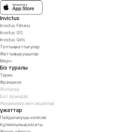
Invictus
Invictus Fitness
Invictus GO
Invictus Girls
Топтық жаттығулар
Жаттықтырушылар
Мерч
Біз туралы
Тарих
Франшиза
Жобалар
Бос орындар
Жаңалықтар мен акциялар
Құжаттар
Пайдаланушы келісімі
Құпиялылық саясаты
Жария оферта