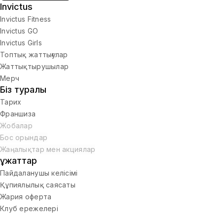
Invictus
Invictus Fitness
Invictus GO
Invictus Girls
Топтық жаттығулар
Жаттықтырушылар
Мерч
Біз туралы
Тарих
Франшиза
Жобалар
Бос орындар
Жаңалықтар мен акциялар
Құжаттар
Пайдаланушы келісімі
Құпиялылық саясаты
Жария оферта
Клуб ережелері