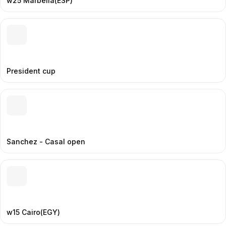
w25 Marbella(ESP)
President cup
Sanchez - Casal open
w15 Cairo(EGY)