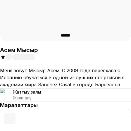
Асем Мысыр
Меня зовут Мысыр Асем. С 2009 года переехала с
Испанию обучаться в одной из лучших спортивных
академии мира Sanchez Casal в городе Барселона.
Закончила Американскую школу EsInternationalschool.
Жаттығу залы
Жалға алу
Два высших образовании. Играла на мировом уровне,
Марапаттары
выступала за Федерации Испании с 2012 до 2018,
после переехала в Казахстана чтоб выступать за
федерацию РК.