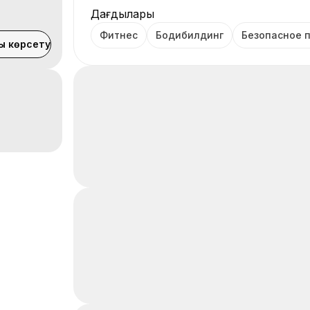
Дағдылары
Фитнес
Бодибилдинг
Безопасное 
ы көрсету