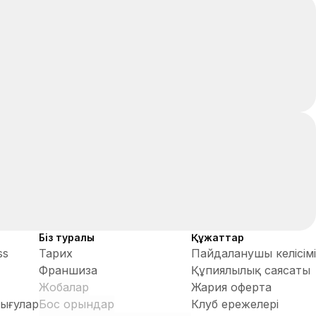
Біз туралы
Құжаттар
ss
Тарих
Пайдаланушы келісімі
Франшиза
Құпиялылық саясаты
Жобалар
Жария оферта
ығулар
Бос орындар
Клуб ережелері