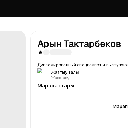
Арын Тактарбеков
Дипломированный специалист и выступаю
Жаттығу залы
Жалға алу
Марапаттары
Марапа