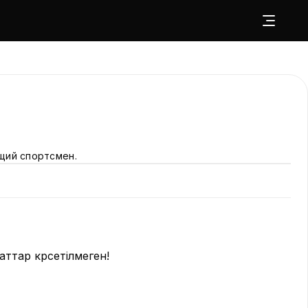
щий спортсмен.
ттар көрсетілмеген!