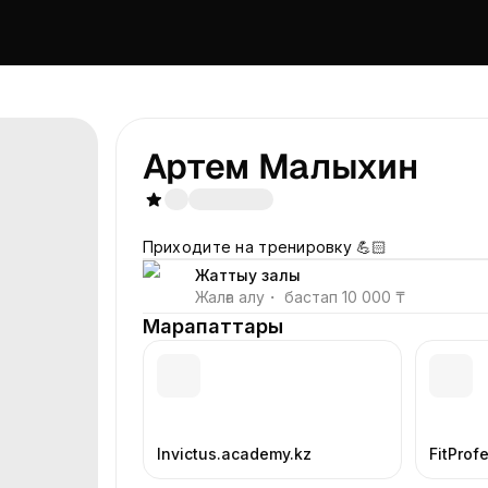
Артем Малыхин
Приходите на тренировку 💪🏻
Жаттығу залы
Жалға алу
・
бастап
10 000 ₸
Марапаттары
Invictus.academy.kz
FitProf