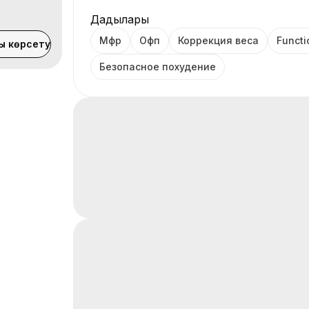
Дағдылары
Мфр
Офп
Коррекция веса
Functi
ы көрсету
Безопасное похудение