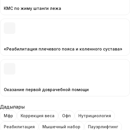
стратегии: тренировки, питание, контроль прогресса
КМС по жиму штанги лежа
и корректировки. Без случайных решений — только
проверенные методы. Форматы работы: —
персональные тренировки — онлайн-сопровождение
— индивидуальные программы Результат — это не
мотивация, а система.
«Реабилитация плечевого пояса и коленного сустава»
Оказание первой доврачебной помощи
Дағдылары
Мфр
Коррекция веса
Офп
Нутрициология
Реабилитация
Мышечный набор
Пауэрлифтинг