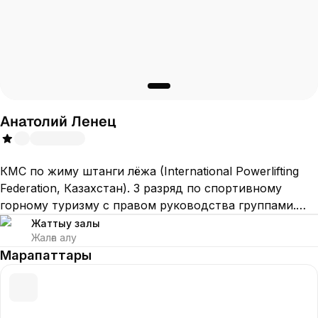
Анатолий Ленец
КМС по жиму штанги лёжа (International Powerlifting
Federation, Казахстан). 3 разряд по спортивному
горному туризму с правом руководства группами.
Участник походов 2 категории сложности. Фитнес-
Жаттығу залы
Жалға алу
тренер и горный гид с системным подходом к
Марапаттары
результату. Специализируюсь на: — грамотном
снижении жира без стресса для организма — наборе
качественной мышечной массы — развитии силы и
выносливости Работа строится на персональной