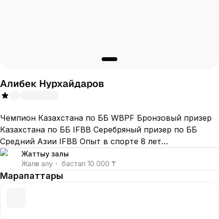
Алибек Нурхайдаров
Чемпион Казахстана по ББ WBPF Бронзовый призер
Казахстана по ББ IFBB Серебряный призер по ББ
Средний Азии IFBB Опыт в спорте 8 лет
СПЕЦИАЛИЗАЦИЯ: КОРРЕКЦИЯ ФИГУРЫ ПОД ВАШИ
Жаттығу залы
Жалға алу
・
бастап
10 000 ₸
LEAN • НАБОР МЫШЕЧНОЙ МАССЫ • СНИЖЕНИЕ
Марапаттары
ВЕСА • РАБОТА С КЛИЕНТАМИ ПОСЛЕ ТРАВМ И
ОПЕРАЦИЙ • РАЗРАБОТКА ПЛАНА • ПИТАНИЯ И
ПОДБОР СПОРТИВНЫХ ДОБАВОК Окажи влияние на
этот мир - Gym Bro