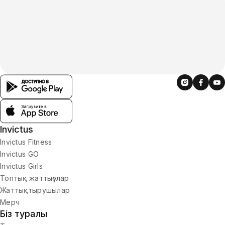
Invictus
Invictus Fitness
Invictus GO
Invictus Girls
Топтық жаттығулар
Жаттықтырушылар
Мерч
Біз туралы