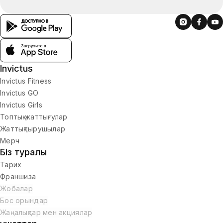
Invictus
Invictus Fitness
Invictus GO
Invictus Girls
Топтық жаттығулар
Жаттықтырушылар
Мерч
Біз туралы
Тарих
Франшиза
Жобалар
Бос орындар
Жаңалықтар мен акциялар