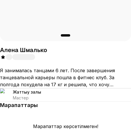
Алена Шмалько
Я занималась танцами 6 лет. После завершения
танцевальной карьеры пошла в фитнес клуб. За
полгода похудела на 17 кг и решила, что хочу
помогать другим людям добиваться цели. Я являюсь
Жаттығу залы
Мастер
дипломированным тренером - преподавателем
Марапаттары
физической культуры и спорта. Помимо достижения
результата, для меня важно ваше эмоциональное и
физическое состояние здоровья.
Марапаттар көрсетілмеген!