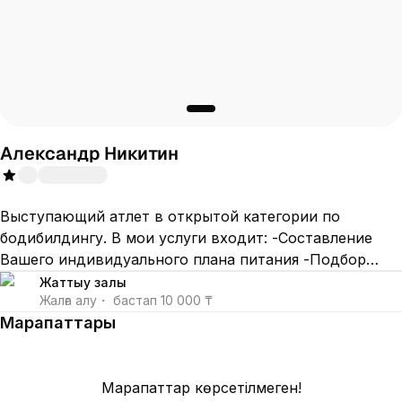
Александр Никитин
Выступающий атлет в открытой категории по
бодибилдингу. В мои услуги входит: -Составление
Вашего индивидуального плана питания -Подбор
БАДов и спортивного питания под поставленные
Жаттығу залы
Жалға алу
・
бастап
10 000 ₸
задачи -Разбор анализов -Планирование ,
Марапаттары
организация и проведение Вашего тренировочного
процесса направленного на развитие физических
качеств -Коррекция фигуры -Ведение онлайн
Марапаттар көрсетілмеген!