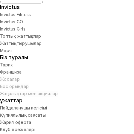
Invictus
Invictus Fitness
Invictus GO
Invictus Girls
Топтық жаттығулар
Жаттықтырушылар
Мерч
Біз туралы
Тарих
Франшиза
Жобалар
Бос орындар
Жаңалықтар мен акциялар
Құжаттар
Пайдаланушы келісімі
Құпиялылық саясаты
Жария оферта
Клуб ережелері