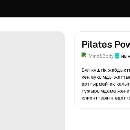
Pilates Po
Mind&Body
Қиы
Бұл күштік жабдықтарды қосымша қолдана
кең ауқымды жаттығ
арттырмай-ақ қалыпқа келт
тұжырымдама және жа
клиенттерінің әдетт
жоғарыда аталған к
қатар, әрине, жатты