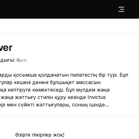
wer
ндығы:
Қиын
тын пилатестің бір түрі. Бұл
улар кешені денені бұлшықет массасын
іруге көмектеседі. Бұл мүлдем жаңа
ңа жаттығу стилін құру кезінде Invictus
ері мен сүйікті жаттығулары, соның ішінде
үш фитнесі мен созылу жаттығулары, сонымен
ғудың классикалық пилатеспен үйлесімі ескерілді.
Әзірге пікірлер жоқ!