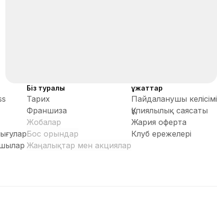
Біз туралы
Құжаттар
ss
Тарих
Пайдаланушы келісімі
Франшиза
Құпиялылық саясаты
Жобалар
Жария оферта
ығулар
Бос орындар
Клуб ережелері
шылар
Жаңалықтар мен акциялар