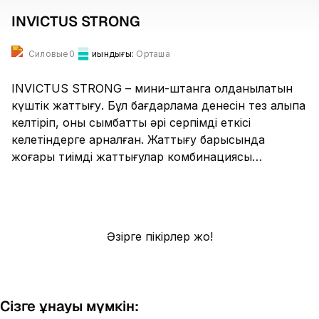
INVICTUS STRONG
Силовые0
Қиындығы:
Орташа
INVICTUS STRONG – мини-штанга қолданылатын
күштік жаттығу. Бұл бағдарлама денесін тез қалыпқа
келтіріп, оны сымбатты әрі серпімді еткісі
келетіндерге арналған. Жаттығу барысында
жоғары тиімді жаттығулар комбинациясы
орындалып, бүкіл денеге кешенді жүктеме
беріледі. Жаттықтырушы ғылыми негізделген
жоспар бойынша қатысушыларды жаттықтырып,
қозғалыс техникасын үйретіп, ынталандырады
Әзірге пікірлер жоқ!
және қолдау көрсетеді. Сабақ ерекше атмосфера
қалыптастыратын жігерлі музыкамен
сүйемелденеді.
Сізге ұнауы мүмкін: