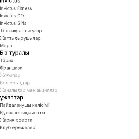
Invictus
Invictus Fitness
Invictus GO
Invictus Girls
Топтық жаттығулар
Жаттықтырушылар
Мерч
Біз туралы
Тарих
Франшиза
Жобалар
Бос орындар
Жаңалықтар мен акциялар
Құжаттар
Пайдаланушы келісімі
Құпиялылық саясаты
Жария оферта
Клуб ережелері