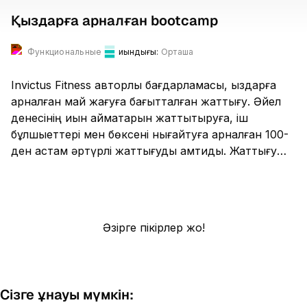
Қыздарға арналған bootcamp
Функциональные
Қиындығы:
Орташа
Invictus Fitness авторлық бағдарламасы, қыздарға
арналған май жағуға бағытталған жаттығу. Әйел
денесінің қиын аймақтарын жаттықтыруға, іш
бұлшықеттері мен бөксені нығайтуға арналған 100-
ден астам әртүрлі жаттығуды қамтиды. Жаттығу
Bootcamp залында өтеді және динамикалық
жүктеме, күштік және функционалдық
жаттығуларды біріктіреді.
Әзірге пікірлер жоқ!
Сізге ұнауы мүмкін: