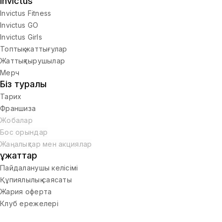
Invictus
Invictus Fitness
Invictus GO
Invictus Girls
Топтық жаттығулар
Жаттықтырушылар
Мерч
Біз туралы
Тарих
Франшиза
Жобалар
Бос орындар
Жаңалықтар мен акциялар
Құжаттар
Пайдаланушы келісімі
Құпиялылық саясаты
Жария оферта
Клуб ережелері