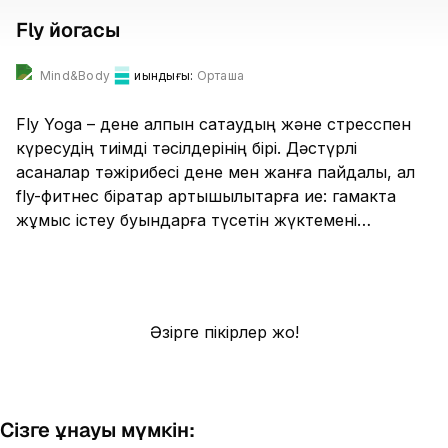
Fly йогасы
Mind&Body
Қиындығы:
Орташа
Fly Yoga – дене қалпын сақтаудың және стресспен
күресудің тиімді тәсілдерінің бірі. Дәстүрлі
асаналар тәжірибесі дене мен жанға пайдалы, ал
fly-фитнес бірқатар артықшылықтарға ие: гамакта
жұмыс істеу буындарға түсетін жүктемені
азайтады, өкпелік және диафрагмалық тыныс
алуды дамытады, икемділікті арттырады және
көбірек калория жағуға көмектеседі. Алайда
жаттығулар тек дұрыс орындалған жағдайда ғана
Әзірге пікірлер жоқ!
денеге пайдалы болады. Fly Yoga – гимнастика,
пилатес және дәстүрлі йога элементтерін
біріктіретін кешенді жаттығу түрі.
Сізге ұнауы мүмкін: