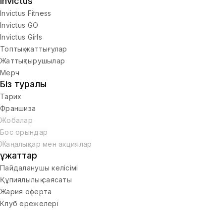
Invictus
Invictus Fitness
Invictus GO
Invictus Girls
Топтық жаттығулар
Жаттықтырушылар
Мерч
Біз туралы
Тарих
Франшиза
Жобалар
Бос орындар
Жаңалықтар мен акциялар
Құжаттар
Пайдаланушы келісімі
Құпиялылық саясаты
Жария оферта
Клуб ережелері