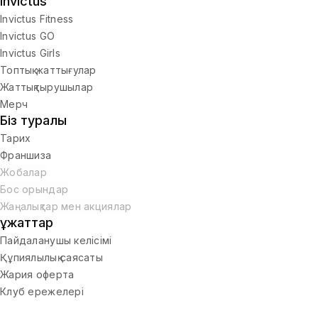
Invictus
Invictus Fitness
Invictus GO
Invictus Girls
Топтық жаттығулар
Жаттықтырушылар
Мерч
Біз туралы
Тарих
Франшиза
Жобалар
Бос орындар
Жаңалықтар мен акциялар
Құжаттар
Пайдаланушы келісімі
Құпиялылық саясаты
Жария оферта
Клуб ережелері