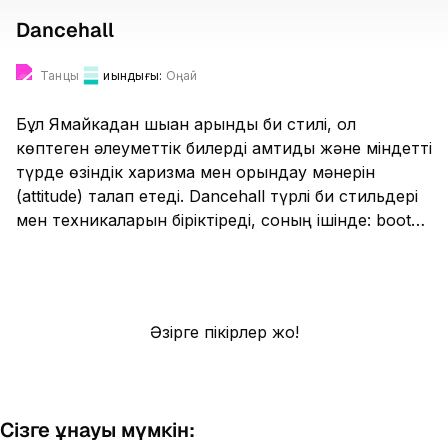
Dancehall
Танцы
Қиындығы:
Оңай
Бұл Ямайкадан шыққан қарқынды би стилі, ол
көптеген әлеуметтік билерді қамтиды және міндетті
түрде өзіндік харизма мен орындау мәнерін
(attitude) талап етеді. Dancehall түрлі би стильдері
мен техникаларын біріктіреді, соның ішінде: booty
dance (бөксемен билеу), реггетон, хип-хоп, стрип-
пластика, тверк, джаз-фанк және т.б.
Әзірге пікірлер жоқ!
Сізге ұнауы мүмкін: