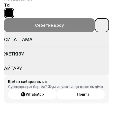
Түсі
Себетке қосу
СИПАТТАМА
ЖЕТКІЗУ
ҚАЙТАРУ
Бізбен хабарласыңыз:
Сұрақтарыңыз бар ма? Жұмыс уақытында қолжетімдіміз
WhatsApp
Пошта