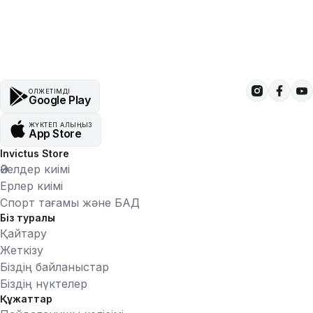
ҚОЛЖЕТІМДІ
Google Play
ЖҮКТЕП АЛЫҢЫЗ
App Store
Invictus Store
Әйелдер киімі
Ерлер киімі
Спорт тағамы және БАД
Біз туралы
Қайтару
Жеткізу
Біздің байланыстар
Біздің нүктелер
Құжаттар