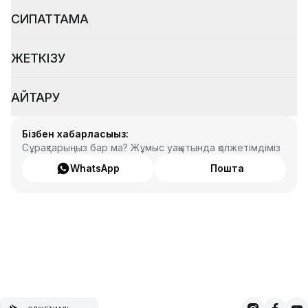
СИПАТТАМА
ЖЕТКІЗУ
ҚАЙТАРУ
Бізбен хабарласыңыз:
Сұрақтарыңыз бар ма? Жұмыс уақытында қолжетімдіміз
WhatsApp
Пошта