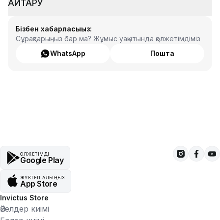
ҚАЙТАРУ
Бізбен хабарласыңыз:
Сұрақтарыңыз бар ма? Жұмыс уақытында қолжетімдіміз
WhatsApp
Пошта
ҚОЛЖЕТІМДІ
Google Play
ЖҮКТЕП АЛЫҢЫЗ
App Store
Invictus Store
Әйелдер киімі