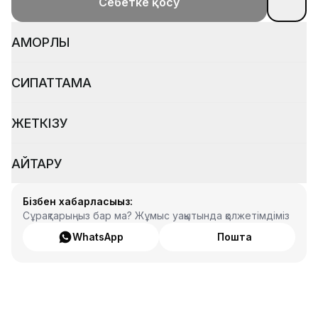
Себетке қосу
ҚАМҚОРЛЫҚ
СИПАТТАМА
ЖЕТКІЗУ
ҚАЙТАРУ
Бізбен хабарласыңыз:
Сұрақтарыңыз бар ма? Жұмыс уақытында қолжетімдіміз
WhatsApp
Пошта