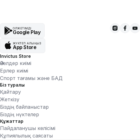
ҚОЛЖЕТІМДІ
Google Play
ЖҮКТЕП АЛЫҢЫЗ
App Store
Invictus Store
Әйелдер киімі
Ерлер киімі
Спорт тағамы және БАД
Біз туралы
Қайтару
Жеткізу
Біздің байланыстар
Біздің нүктелер
Құжаттар
Пайдаланушы келісімі
Құпиялылық саясаты