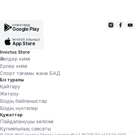
ҚОЛЖЕТІМДІ
Google Play
ЖҮКТЕП АЛЫҢЫЗ
App Store
Invictus Store
Әйелдер киімі
Ерлер киімі
Спорт тағамы және БАД
Біз туралы
Қайтару
Жеткізу
Біздің байланыстар
Біздің нүктелер
Құжаттар
Пайдаланушы келісімі
Құпиялылық саясаты
© 2026 ЖШС Invictus Fitness License № 1.2.35/225/37 of 07.04.2021