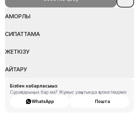
ҚАМҚОРЛЫҚ
СИПАТТАМА
ЖЕТКІЗУ
ҚАЙТАРУ
Бізбен хабарласыңыз:
Сұрақтарыңыз бар ма? Жұмыс уақытында қолжетімдіміз
WhatsApp
Пошта