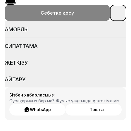
Себетке қосу
ҚАМҚОРЛЫҚ
СИПАТТАМА
ЖЕТКІЗУ
ҚАЙТАРУ
Бізбен хабарласыңыз:
Сұрақтарыңыз бар ма? Жұмыс уақытында қолжетімдіміз
WhatsApp
Пошта