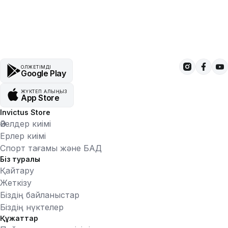
ҚОЛЖЕТІМДІ
Google Play
ЖҮКТЕП АЛЫҢЫЗ
App Store
Invictus Store
Әйелдер киімі
Ерлер киімі
Спорт тағамы және БАД
Біз туралы
Қайтару
Жеткізу
Біздің байланыстар
Біздің нүктелер
Құжаттар