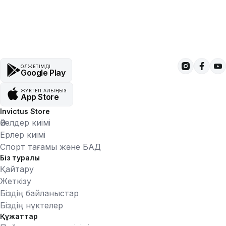
ҚОЛЖЕТІМДІ
Google Play
ЖҮКТЕП АЛЫҢЫЗ
App Store
Invictus Store
Әйелдер киімі
Ерлер киімі
Спорт тағамы және БАД
Біз туралы
Қайтару
Жеткізу
Біздің байланыстар
Біздің нүктелер
Құжаттар