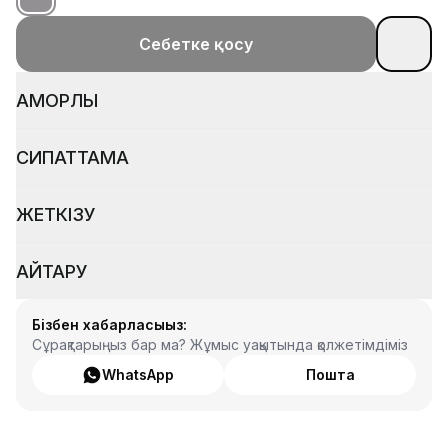
Себетке қосу
ҚАМҚОРЛЫҚ
СИПАТТАМА
ЖЕТКІЗУ
ҚАЙТАРУ
Бізбен хабарласыңыз:
Сұрақтарыңыз бар ма? Жұмыс уақытында қолжетімдіміз
WhatsApp
Пошта