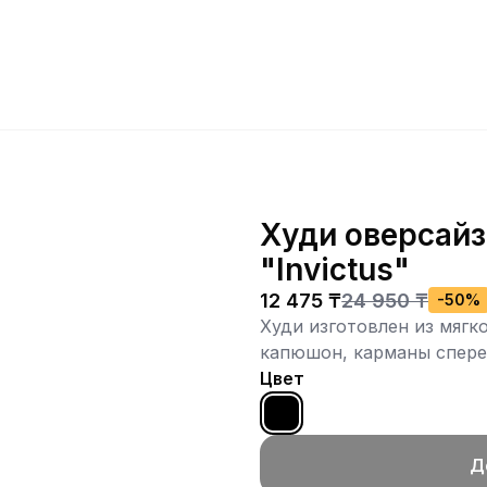
Худи оверсайз
"Invictus"
12 475 ₸
24 950 ₸
-
50
%
Худи изготовлен из мягк
капюшон, карманы спере
Цвет
Д