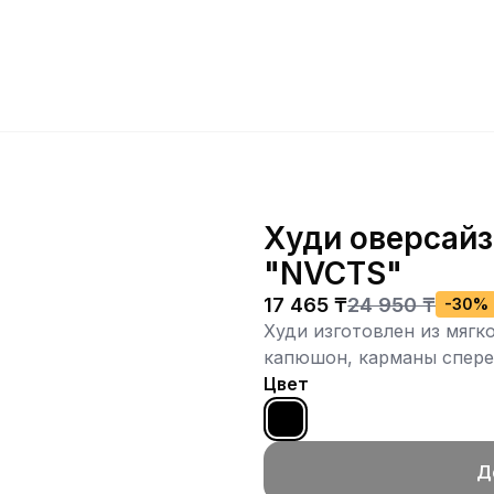
Худи оверсайз
"NVCTS"
17 465 ₸
24 950 ₸
-
30
%
Худи изготовлен из мягк
капюшон, карманы сперед
Цвет
Д